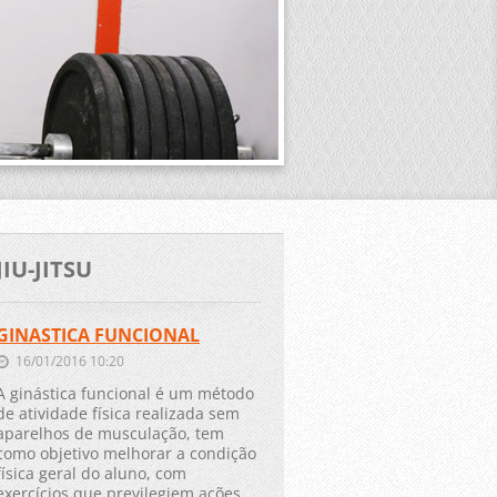
JIU-JITSU
GINASTICA FUNCIONAL
16/01/2016 10:20
A ginástica funcional é um método
de atividade física realizada sem
aparelhos de musculação, tem
como objetivo melhorar a condição
física geral do aluno, com
exercícios que previlegiem ações