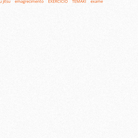
iu jitsu
emagrecimento
EXERCICIO
TEMAKI
exame