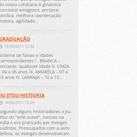
do nosso cotidiano A ginástica
funcional emagrece, enrijece,
tonifica, melhora coordenação
motora, agilidade...
GRADUAÇÃO
16/06/2011 12:32
Sistema de faixas e idades
correspondentes I . BRANCA –
Iniciante, qualquer idade II. CINZA
– 04 a 06 anos III. AMARELA – 07 a
15 anos IV. LARANJA – 10 a 15...
JIU JITSU HIST[ORIA
16/06/2011 12:29
Segundo alguns historiadores o Jiu-
jitsu ou "arte suave", nasceu na
Índia e era praticado por monges
budistas. Preocupados com a auto
defesa, os monges desenvolveram