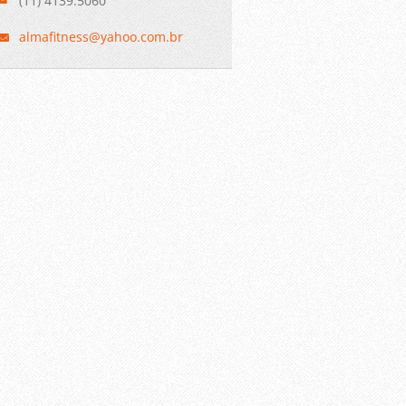
(11) 4139.5060
almafitn
ess@yaho
o.com.br