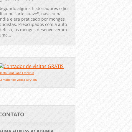
Segundo alguns historiadores o Jiu-
jitsu ou "arte suave", nasceu na
Índia e era praticado por monges
budistas. Preocupados com a auto
defesa, os monges desenvolveram
uma...
Restaurant Jobs Frankfurt
Contador de visitas GRÁTIS
CONTATO
ALMA FITNESS ACADEMIA