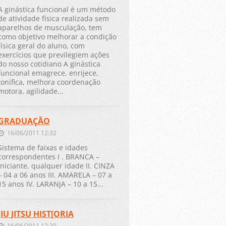
A ginástica funcional é um método
de atividade física realizada sem
aparelhos de musculação, tem
como objetivo melhorar a condição
física geral do aluno, com
exercícios que previlegiem ações
do nosso cotidiano A ginástica
funcional emagrece, enrijece,
tonifica, melhora coordenação
motora, agilidade...
GRADUAÇÃO
16/06/2011 12:32
Sistema de faixas e idades
correspondentes I . BRANCA –
Iniciante, qualquer idade II. CINZA
– 04 a 06 anos III. AMARELA – 07 a
15 anos IV. LARANJA – 10 a 15...
JIU JITSU HIST[ORIA
16/06/2011 12:29