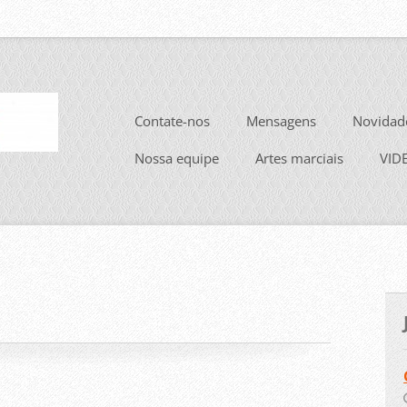
Contate-nos
Mensagens
Novidad
Nossa equipe
Artes marciais
VID