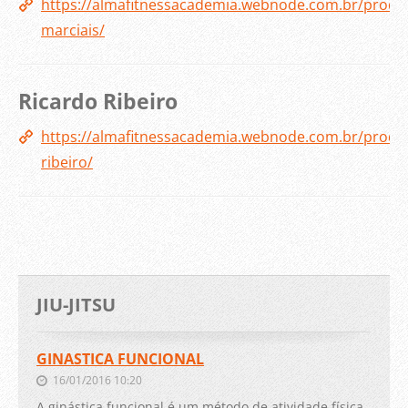
https://almafitnessacademia.webnode.com.br/produc
marciais/
Ricardo Ribeiro
https://almafitnessacademia.webnode.com.br/produc
ribeiro/
JIU-JITSU
GINASTICA FUNCIONAL
16/01/2016 10:20
A ginástica funcional é um método de atividade física