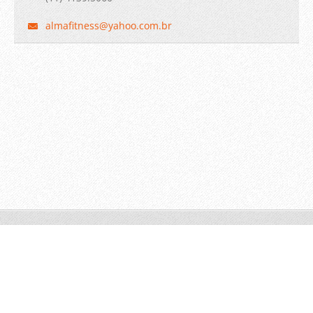
almafitn
ess@yaho
o.com.br
© 2011 Todos os direitos reservados.
Crie um site gratuito