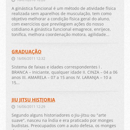
A ginástica funcional é um método de atividade física
realizada sem aparelhos de musculação, tem como
objetivo melhorar a condição física geral do aluno,
com exercícios que previlegiem ações do nosso
cotidiano A ginástica funcional emagrece, enrijece,
tonifica, melhora coordenação motora, agilidade...
GRADUAÇÃO
16/06/2011 12:32
Sistema de faixas e idades correspondentes I .
BRANCA – Iniciante, qualquer idade II. CINZA – 04 a 06
anos III. AMARELA – 07 a 15 anos IV. LARANJA – 10 a
15...
JIU JITSU HIST[ORIA
16/06/2011 12:29
Segundo alguns historiadores o Jiu-jitsu ou "arte
suave", nasceu na Índia e era praticado por monges
budistas. Preocupados com a auto defesa, os monges