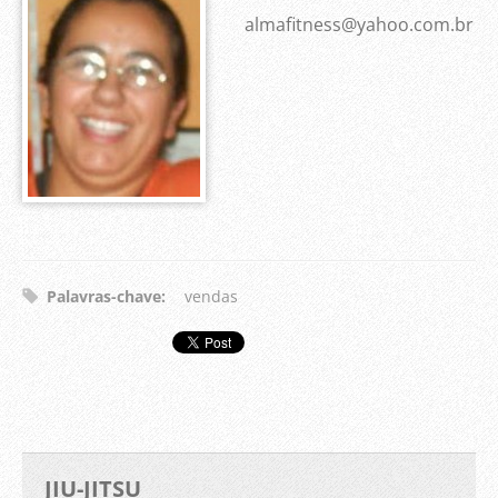
almafitness@yahoo.com.br
Palavras-chave
:
vendas
JIU-JITSU