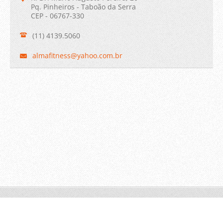
Pq. Pinheiros - Taboão da Serra
CEP - 06767-330
(11) 4139.5060
almafitn
ess@yaho
o.com.br
© 2011 Todos os direitos reservados.
Crie um site grátis