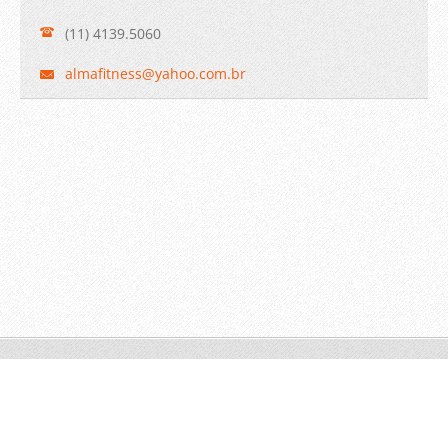
(11) 4139.5060
almafitn
ess@yaho
o.com.br
© 2011 Todos os direitos reservados.
Crie um site grátis